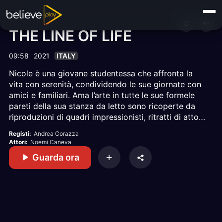
THE LINE OF LIFE
09:58
2021
ITALY
Nicole è una giovane studentessa che affronta la
vita con serenità, condividendo le sue giornate con
amici e familiari. Ama l’arte in tutte le sue formele
pareti della sua stanza da letto sono ricoperte da
riproduzioni di quadri impressionisti, ritratti di attori
famosi e poster di film iconici della storia del
Registi:
Andrea Corazza
cinema. Nel corso della narrazione visiterà anche il
Attori:
Noemi Caneva
giardino di Villa Almerico Capra detta “La Rotonda”
Guarda ora
che dal 1994 è entrata a far parte del patrimonio
dell’UNESCO e gli interni di Villa dei Vescovi,
dichiarata monumento nazionale di proprietà del FAI
dal 2005. La sua sembra una vita meravigliosa, ma
all’indomani del suo diciottesimo compleanno verrà
contattata da un medico e nulla sarà più come