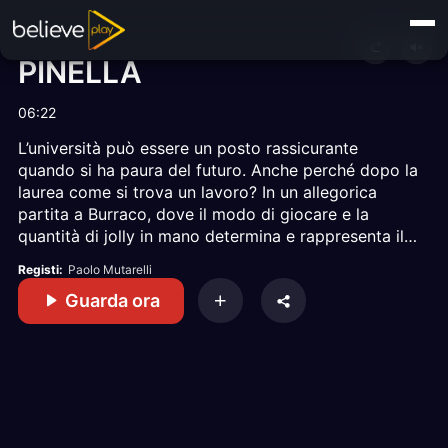
PINELLA
06:22
L’università può essere un posto rassicurante
quando si ha paura del futuro. Anche perché dopo la
laurea come si trova un lavoro? In un allegorica
partita a Burraco, dove il modo di giocare e la
quantità di jolly in mano determina e rappresenta il
modo di vivere e pensare dei tre personaggi (Il
Registi:
Paolo Mutarelli
Ricco, Il Povero e L’indeciso), vediamo come
Guarda ora
aspirazioni e fortuna interagiscono tra di loro
trovando una strada di mezzo nel quale trasformasi
in una visione del futuro proprio e generazionale.