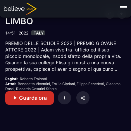
LIMBO
14:51
2022
ITALY
PREMIO DELLE SCUOLE 2022 | PREMIO GIOVANE
ATTORE 2022 | Adam vive tra l’ufficio ed il suo
piccolo monolocale, insoddisfatto della propria vita.
Quando la sua collega Elisa gli mostra una nuova
prospettiva, capisce di aver bisogno di qualcuno
con cui condividere dei momenti e tenta di
Registi:
Roberto Trainotti
avvicinarsi ad un gruppo di colleghi. Tuttavia, non
Attori:
Benedetta Vicentini
, Emilio Cipriani
, Filippo Benedetti
, Giacomo
sentendosi mai davvero incluso, dovrà combattere
Dossi
, Riccardo Cesarini Sforza
una battaglia fatta di paranoie ed errori.
Guarda ora