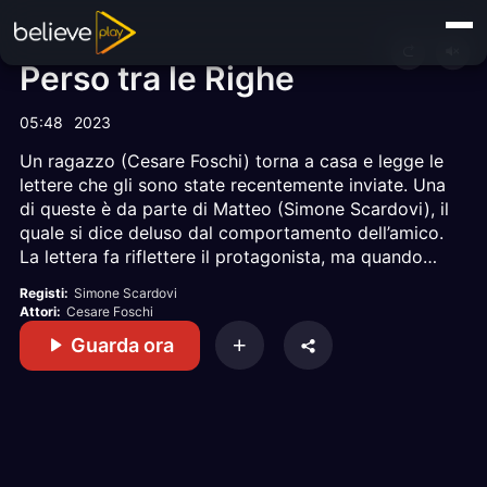
Perso tra le Righe
05:48
2023
Un ragazzo (Cesare Foschi) torna a casa e legge le
lettere che gli sono state recentemente inviate. Una
di queste è da parte di Matteo (Simone Scardovi), il
quale si dice deluso dal comportamento dell’amico.
La lettera fa riflettere il protagonista, ma quando
riprende in mano il foglio per rilegge il messaggio, il
Registi:
Simone Scardovi
testo sembra cambiare ogni volta nella sua mente.
Attori:
Cesare Foschi
Questa illusione continua fino a quando Matteo non
Guarda ora
si presenta, il giorno dopo, alla sua porta.