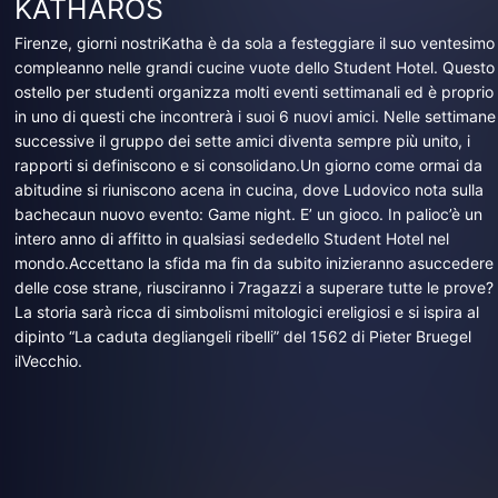
KATHAROS
Firenze, giorni nostriKatha è da sola a festeggiare il suo ventesimo
compleanno nelle grandi cucine vuote dello Student Hotel. Questo
ostello per studenti organizza molti eventi settimanali ed è proprio
in uno di questi che incontrerà i suoi 6 nuovi amici. Nelle settimane
successive il gruppo dei sette amici diventa sempre più unito, i
rapporti si definiscono e si consolidano.Un giorno come ormai da
abitudine si riuniscono acena in cucina, dove Ludovico nota sulla
bachecaun nuovo evento: Game night. E’ un gioco. In palioc’è un
intero anno di affitto in qualsiasi sededello Student Hotel nel
mondo.Accettano la sfida ma fin da subito inizieranno asuccedere
delle cose strane, riusciranno i 7ragazzi a superare tutte le prove?
La storia sarà ricca di simbolismi mitologici ereligiosi e si ispira al
dipinto “La caduta degliangeli ribelli” del 1562 di Pieter Bruegel
ilVecchio.